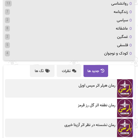
روانشناسی
13
زندگینامه
7
سیاسی
2
عاشقانه
8
غمگین
2
فلسفی
5
کودک و نوجوان
4
جدید ها
نظرات
تگ ها
رمان هیلر اثر میس اویل
رمان نطفه اثر گل رز قرمز
رمان نشسته در نظر اثر آزیتا خیری