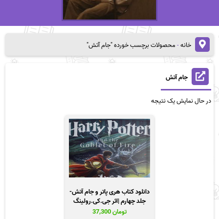
خانه
-
محصولات برچسب خورده "جام آتش"
جام آتش
در حال نمایش یک نتیجه
دانلود کتاب هری پاتر و جام آتش-
جلد چهارم |اثر جی.کی.رولینگ
تومان
37,300