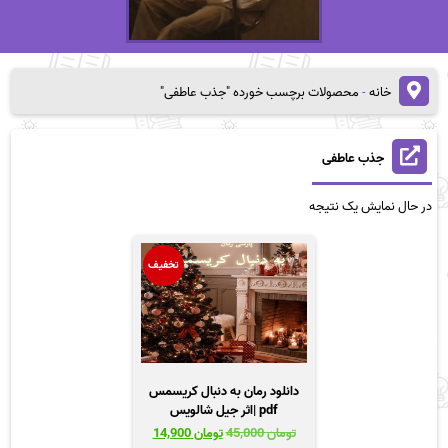
خانه
-
محصولات برچسب خورده "جذب عاطفی"
جذب عاطفی
در حال نمایش یک نتیجه
تخفیف
دانلود رمان به دنبال کریسمس
pdf |اثر جیل شالویس
قیمت
قیمت
تومان
45,000
تومان
14,900