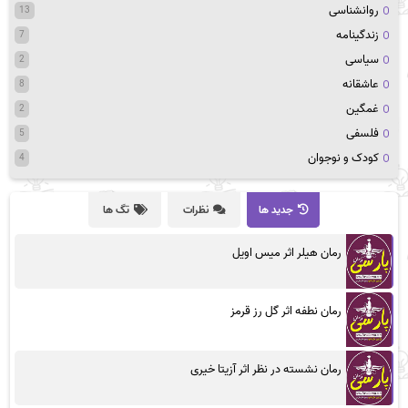
روانشناسی
13
زندگینامه
7
سیاسی
2
عاشقانه
8
غمگین
2
فلسفی
5
کودک و نوجوان
4
جدید ها
نظرات
تگ ها
رمان هیلر اثر میس اویل
رمان نطفه اثر گل رز قرمز
رمان نشسته در نظر اثر آزیتا خیری