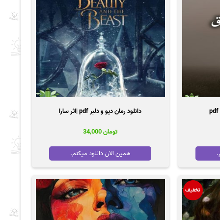
دانلود رمان دیو و دلبر pdf |اثر سارا
تومان
34,000
.
همین الان دانلود میکنم.
تخفیف