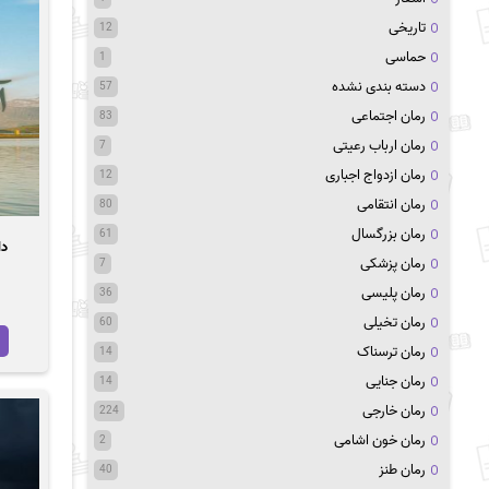
تاریخی
12
حماسی
1
دسته بندی نشده
57
رمان اجتماعی
83
رمان ارباب رعیتی
7
رمان ازدواج اجباری
12
رمان انتقامی
80
رمان بزرگسال
61
دان
رمان پزشکی
7
رمان پلیسی
36
رمان تخیلی
60
رمان ترسناک
14
رمان جنایی
14
رمان خارجی
224
رمان خون اشامی
2
رمان طنز
40