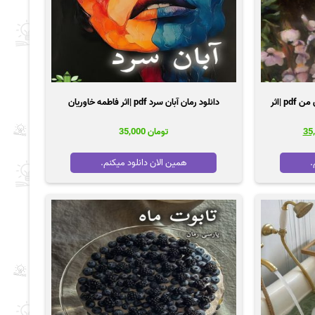
دانلود رمان عشق کوچیک و شیطون من pdf |اثر
دانلود رمان آبان سرد pdf |اثر فاطمه خاوریان
قیمت
تومان
35,000
فعلی
45,00
تومان 35,000
.
همین الان دانلود میکنم.
است.