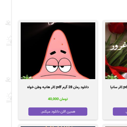
دانلود رمان 28 گرم pdf |اثر هانیه وطن خواه
تومان
40,000
.
همین الان دانلود میکنم.