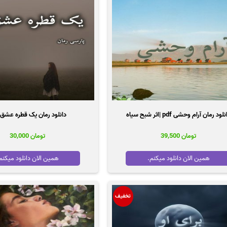
لود رمان آرام وحشی pdf |اثر شبح سیاه
دانلود رمان یک قطره عشق pdf
تومان
39,500
تومان
30,000
همین الان دانلود میکنم.
همین الان دانلود میکنم
تخفیف