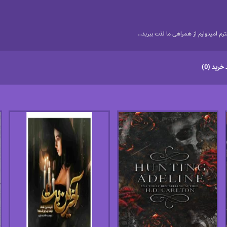
م امیدوارم از همراهی ما لذت ببرید…
خرید (0)