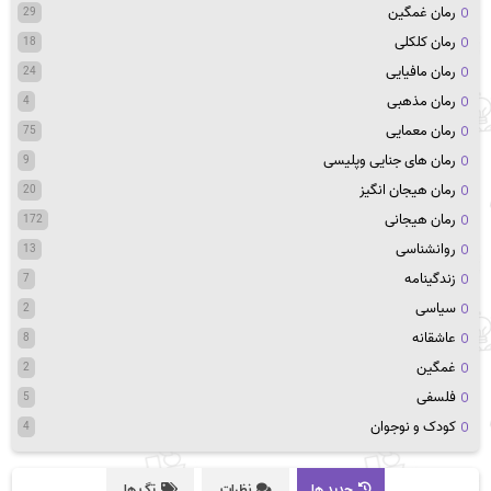
رمان غمگین
29
رمان کلکلی
18
رمان مافیایی
24
رمان مذهبی
4
رمان معمایی
75
رمان های جنایی وپلیسی
9
رمان هیجان انگیز
20
رمان هیجانی
172
روانشناسی
13
زندگینامه
7
سیاسی
2
عاشقانه
8
غمگین
2
فلسفی
5
کودک و نوجوان
4
جدید ها
نظرات
تگ ها