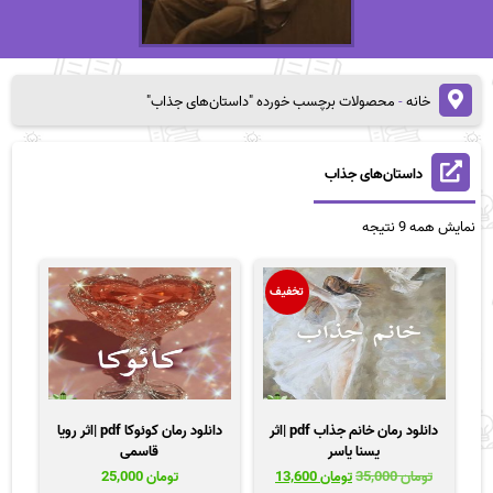
خانه
-
محصولات برچسب خورده "داستان‌های جذاب"
داستان‌های جذاب
مرتب‌سازی
نمایش همه 9 نتیجه
بر
اساس
قیمت:
تخفیف
زیاد
به
کم
دانلود رمان خانم جذاب pdf |اثر
دانلود رمان کوئوکا pdf |اثر رویا
یسنا یاسر
قاسمی
قیمت
قیمت
تومان
35,000
تومان
13,600
تومان
25,000