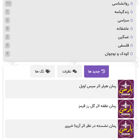
روانشناسی
13
زندگینامه
7
سیاسی
2
عاشقانه
8
غمگین
2
فلسفی
5
کودک و نوجوان
4
جدید ها
نظرات
تگ ها
رمان هیلر اثر میس اویل
رمان نطفه اثر گل رز قرمز
رمان نشسته در نظر اثر آزیتا خیری