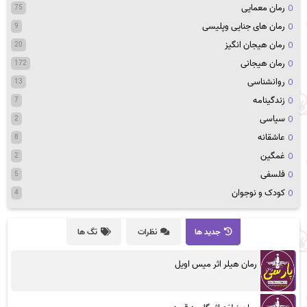
رمان معمایی
75
رمان های جنایی وپلیسی
9
رمان هیجان انگیز
20
رمان هیجانی
172
روانشناسی
13
زندگینامه
7
سیاسی
2
عاشقانه
8
غمگین
2
فلسفی
5
کودک و نوجوان
4
جدید ها
نظرات
تگ ها
رمان هیلر اثر میس اویل