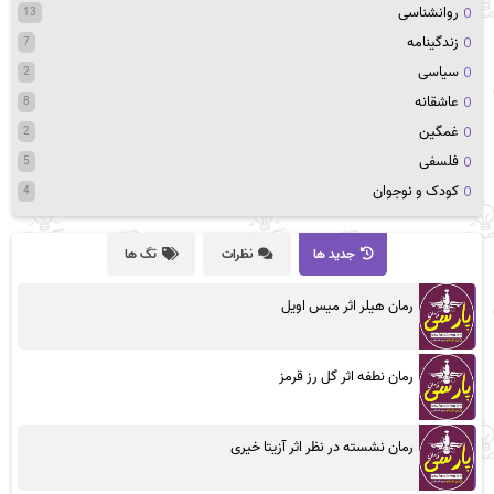
روانشناسی
13
زندگینامه
7
سیاسی
2
عاشقانه
8
غمگین
2
فلسفی
5
کودک و نوجوان
4
جدید ها
نظرات
تگ ها
رمان هیلر اثر میس اویل
رمان نطفه اثر گل رز قرمز
رمان نشسته در نظر اثر آزیتا خیری