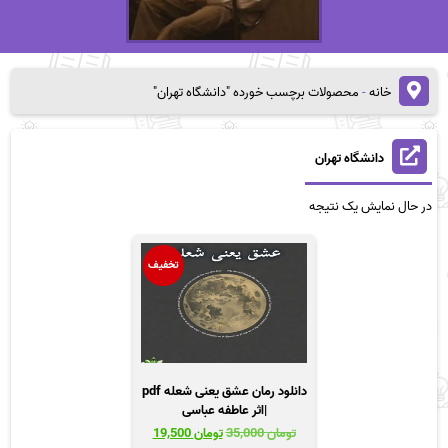
خانه
-
محصولات برچسب خورده "دانشگاه تهران"
دانشگاه تهران
در حال نمایش یک نتیجه
تخفیف
دانلود رمان عشق یعنی شعله pdf
|اثر عاطفه عباسی
قیمت
قیمت
تومان
35,000
تومان
19,500