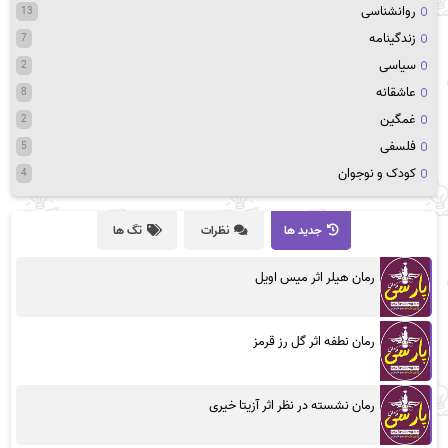
روانشناسی
13
زندگینامه
7
سیاسی
2
عاشقانه
8
غمگین
2
فلسفی
5
کودک و نوجوان
4
جدید ها
نظرات
تگ ها
رمان هیلر اثر میس اویل
رمان نطفه اثر گل رز قرمز
رمان نشسته در نظر اثر آزیتا خیری