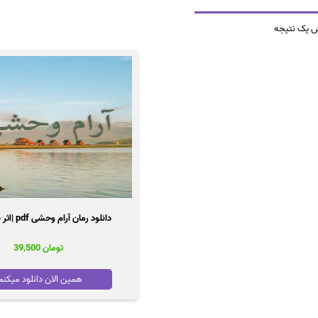
ش یک نتیجه
دانلود رمان آرام وحشی pdf |اثر شبح سیاه
تومان
39,500
همین الان دانلود میکنم