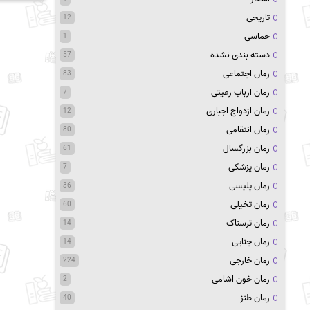
تاریخی
12
حماسی
1
دسته بندی نشده
57
رمان اجتماعی
83
رمان ارباب رعیتی
7
رمان ازدواج اجباری
12
رمان انتقامی
80
رمان بزرگسال
61
رمان پزشکی
7
رمان پلیسی
36
رمان تخیلی
60
رمان ترسناک
14
رمان جنایی
14
رمان خارجی
224
رمان خون اشامی
2
رمان طنز
40