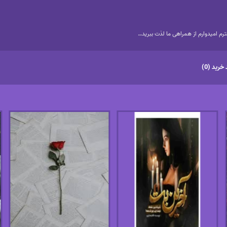
م امیدوارم از همراهی ما لذت ببرید…
خرید (0)