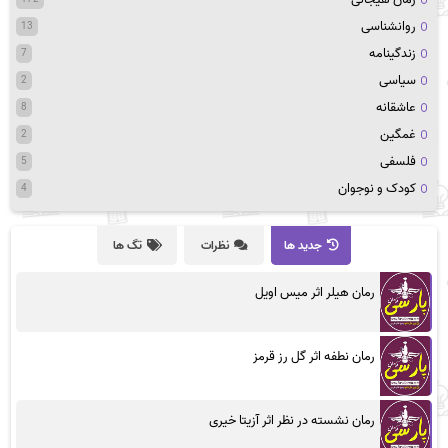
روانشناسی
13
زندگینامه
7
سیاسی
2
عاشقانه
8
غمگین
2
فلسفی
5
کودک و نوجوان
4
جدید ها
نظرات
تگ ها
رمان هیلر اثر میس اویل
رمان نطفه اثر گل رز قرمز
رمان نشسته در نظر اثر آزیتا خیری