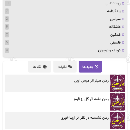
روانشناسی
13
زندگینامه
7
سیاسی
2
عاشقانه
8
غمگین
2
فلسفی
5
کودک و نوجوان
4
جدید ها
نظرات
تگ ها
رمان هیلر اثر میس اویل
رمان نطفه اثر گل رز قرمز
رمان نشسته در نظر اثر آزیتا خیری