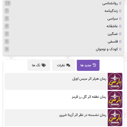
روانشناسی
13
زندگینامه
7
سیاسی
2
عاشقانه
8
غمگین
2
فلسفی
5
کودک و نوجوان
4
جدید ها
نظرات
تگ ها
رمان هیلر اثر میس اویل
رمان نطفه اثر گل رز قرمز
رمان نشسته در نظر اثر آزیتا خیری