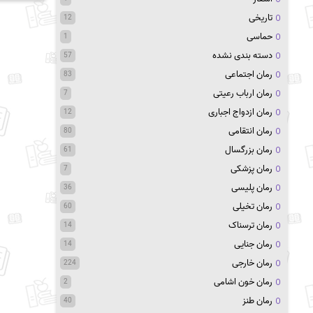
تاریخی
12
حماسی
1
دسته بندی نشده
57
رمان اجتماعی
83
رمان ارباب رعیتی
7
رمان ازدواج اجباری
12
رمان انتقامی
80
رمان بزرگسال
61
رمان پزشکی
7
رمان پلیسی
36
رمان تخیلی
60
رمان ترسناک
14
رمان جنایی
14
رمان خارجی
224
رمان خون اشامی
2
رمان طنز
40