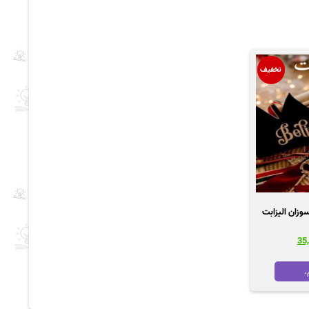
تخفیف
او شیرین است pdf |اثر سوزان الیزابت
قیمت
فعلی
45,00
تومان 35,000
.
است.