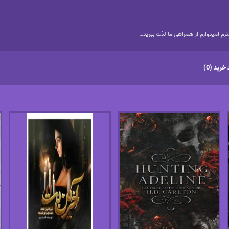
م امیدوارم از همراهی ما لذت ببرید…
خرید (0)