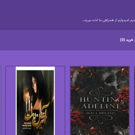
م امیدوارم از همراهی ما لذت ببرید…
خرید (0)