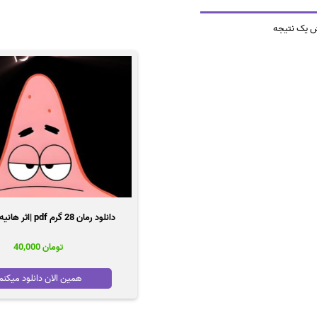
ش یک نتیجه
دانلود رمان 28 گرم pdf |اثر هانیه وطن خواه
تومان
40,000
همین الان دانلود میکنم