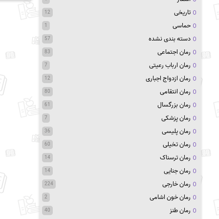
تاریخی
12
حماسی
1
دسته بندی نشده
57
رمان اجتماعی
83
رمان ارباب رعیتی
7
رمان ازدواج اجباری
12
رمان انتقامی
80
رمان بزرگسال
61
رمان پزشکی
7
رمان پلیسی
36
رمان تخیلی
60
رمان ترسناک
14
رمان جنایی
14
رمان خارجی
224
رمان خون اشامی
2
رمان طنز
40