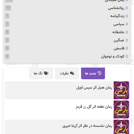
روانشناسی
13
زندگینامه
7
سیاسی
2
عاشقانه
8
غمگین
2
فلسفی
5
کودک و نوجوان
4
جدید ها
نظرات
تگ ها
رمان هیلر اثر میس اویل
رمان نطفه اثر گل رز قرمز
رمان نشسته در نظر اثر آزیتا خیری