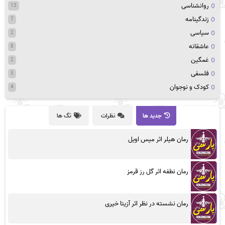
روانشناسی
13
زندگینامه
7
سیاسی
2
عاشقانه
8
غمگین
2
فلسفی
5
کودک و نوجوان
4
جدید ها
نظرات
تگ ها
رمان هیلر اثر میس اویل
رمان نطفه اثر گل رز قرمز
رمان نشسته در نظر اثر آزیتا خیری