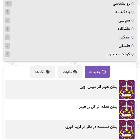
روانشناسی
13
زندگینامه
7
سیاسی
2
عاشقانه
8
غمگین
2
فلسفی
5
کودک و نوجوان
4
جدید ها
نظرات
تگ ها
رمان هیلر اثر میس اویل
رمان نطفه اثر گل رز قرمز
رمان نشسته در نظر اثر آزیتا خیری