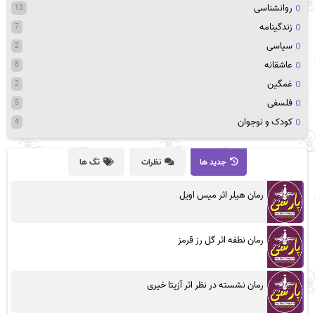
روانشناسی
13
زندگینامه
7
سیاسی
2
عاشقانه
8
غمگین
2
فلسفی
5
کودک و نوجوان
4
جدید ها
نظرات
تگ ها
رمان هیلر اثر میس اویل
رمان نطفه اثر گل رز قرمز
رمان نشسته در نظر اثر آزیتا خیری