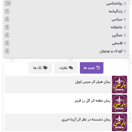
روانشناسی
13
زندگینامه
7
سیاسی
2
عاشقانه
8
غمگین
2
فلسفی
5
کودک و نوجوان
4
جدید ها
نظرات
تگ ها
رمان هیلر اثر میس اویل
رمان نطفه اثر گل رز قرمز
رمان نشسته در نظر اثر آزیتا خیری