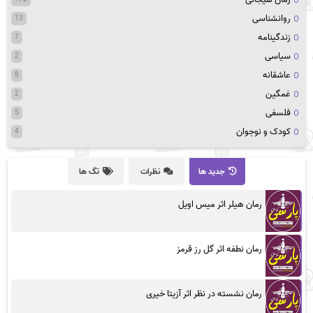
روانشناسی
13
زندگینامه
7
سیاسی
2
عاشقانه
8
غمگین
2
فلسفی
5
کودک و نوجوان
4
جدید ها
نظرات
تگ ها
رمان هیلر اثر میس اویل
رمان نطفه اثر گل رز قرمز
رمان نشسته در نظر اثر آزیتا خیری