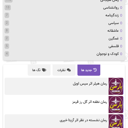
روانشناسی
13
زندگینامه
7
سیاسی
2
عاشقانه
8
غمگین
2
فلسفی
5
کودک و نوجوان
4
جدید ها
نظرات
تگ ها
رمان هیلر اثر میس اویل
رمان نطفه اثر گل رز قرمز
رمان نشسته در نظر اثر آزیتا خیری