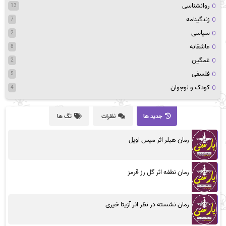
روانشناسی
13
زندگینامه
7
سیاسی
2
عاشقانه
8
غمگین
2
فلسفی
5
کودک و نوجوان
4
جدید ها
نظرات
تگ ها
رمان هیلر اثر میس اویل
رمان نطفه اثر گل رز قرمز
رمان نشسته در نظر اثر آزیتا خیری