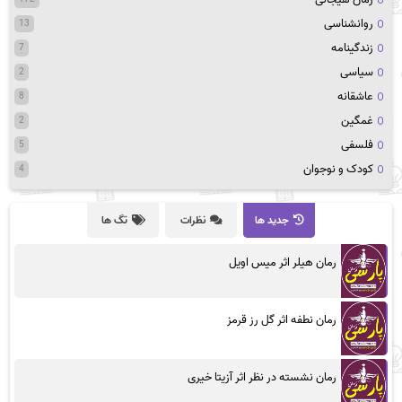
روانشناسی
13
زندگینامه
7
سیاسی
2
عاشقانه
8
غمگین
2
فلسفی
5
کودک و نوجوان
4
جدید ها
نظرات
تگ ها
رمان هیلر اثر میس اویل
رمان نطفه اثر گل رز قرمز
رمان نشسته در نظر اثر آزیتا خیری