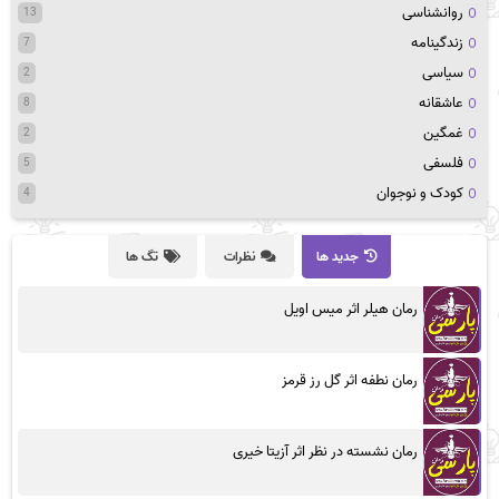
روانشناسی
13
زندگینامه
7
سیاسی
2
عاشقانه
8
غمگین
2
فلسفی
5
کودک و نوجوان
4
جدید ها
نظرات
تگ ها
رمان هیلر اثر میس اویل
رمان نطفه اثر گل رز قرمز
رمان نشسته در نظر اثر آزیتا خیری