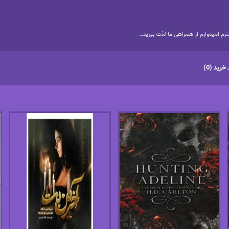
م امیدوارم از همراهی ما لذت ببرید…
خرید (0)