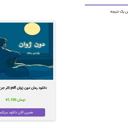
ش یک نتیجه
دانلود رمان دون ژوان pdf |اثر جرج برنارد شاو
تومان
41,100
همین الان دانلود میکنم