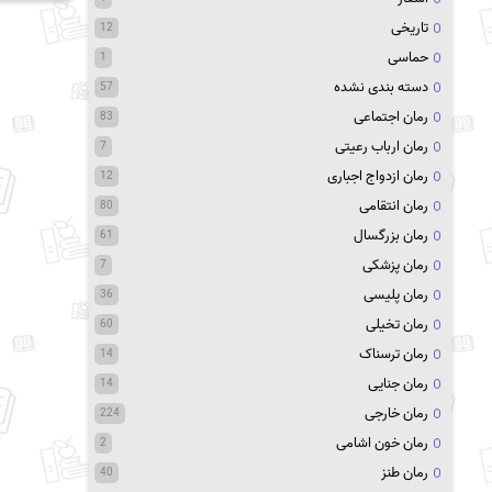
تاریخی
12
حماسی
1
دسته بندی نشده
57
رمان اجتماعی
83
رمان ارباب رعیتی
7
رمان ازدواج اجباری
12
رمان انتقامی
80
رمان بزرگسال
61
رمان پزشکی
7
رمان پلیسی
36
رمان تخیلی
60
رمان ترسناک
14
رمان جنایی
14
رمان خارجی
224
رمان خون اشامی
2
رمان طنز
40