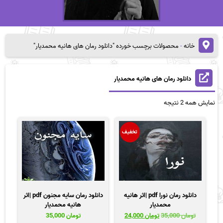
خانه
-
محصولات برچسب خورده "دانلود رمان های هانیه محمدیار"
دانلود رمان های هانیه محمدیار
مرتب‌سازی
نمایش همه 2 نتیجه
بر
اساس
قیمت:
تخفیف
زیاد
به
کم
دانلود رمان نورا pdf |اثر هانیه
دانلود رمان سایه مجنون pdf |اثر
محمدیار
هانیه محمدیار
قیمت
قیمت
تومان
35,000
تومان
24,000
تومان
35,000