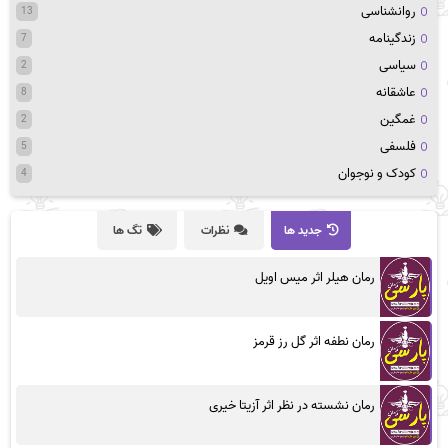
روانشناسی
13
زندگینامه
7
سیاسی
2
عاشقانه
8
غمگین
2
فلسفی
5
کودک و نوجوان
4
جدید ها
نظرات
تگ ها
رمان هیلر اثر میس اویل
رمان نطفه اثر گل رز قرمز
رمان نشسته در نظر اثر آزیتا خیری