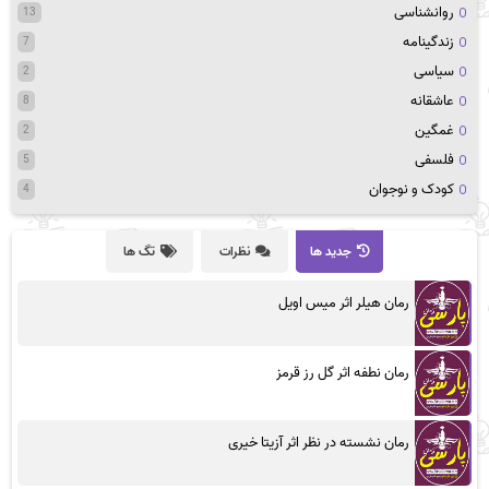
روانشناسی
13
زندگینامه
7
سیاسی
2
عاشقانه
8
غمگین
2
فلسفی
5
کودک و نوجوان
4
جدید ها
نظرات
تگ ها
رمان هیلر اثر میس اویل
رمان نطفه اثر گل رز قرمز
رمان نشسته در نظر اثر آزیتا خیری