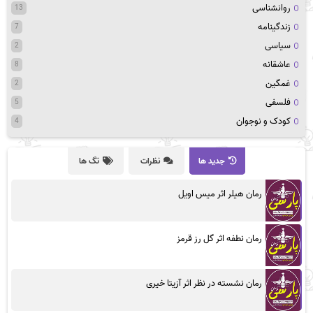
روانشناسی
13
زندگینامه
7
سیاسی
2
عاشقانه
8
غمگین
2
فلسفی
5
کودک و نوجوان
4
جدید ها
نظرات
تگ ها
رمان هیلر اثر میس اویل
رمان نطفه اثر گل رز قرمز
رمان نشسته در نظر اثر آزیتا خیری