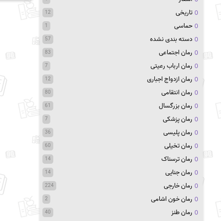
تاریخی
12
حماسی
1
دسته بندی نشده
57
رمان اجتماعی
83
رمان ارباب رعیتی
7
رمان ازدواج اجباری
12
رمان انتقامی
80
رمان بزرگسال
61
رمان پزشکی
7
رمان پلیسی
36
رمان تخیلی
60
رمان ترسناک
14
رمان جنایی
14
رمان خارجی
224
رمان خون اشامی
2
رمان طنز
40