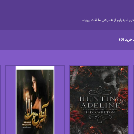
م امیدوارم از همراهی ما لذت ببرید…
خرید (0)