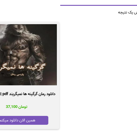
ش یک نتیجه
دانلود رمان گرگینه ها نمیگریند pdf |اثر هدر دیویس
تومان
37,100
همین الان دانلود میکنم