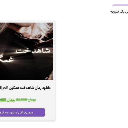
ش یک نتیجه
دانلود رمان شاهدخت غمگین pdf |اثر دختر پاییزی
قیمت
تومان
32,000
تومان
21,600
اصلی
تومان 0
همین الان دانلود میکنم
بود.