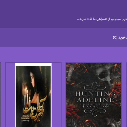
م امیدوارم از همراهی ما لذت ببرید…
خرید (0)