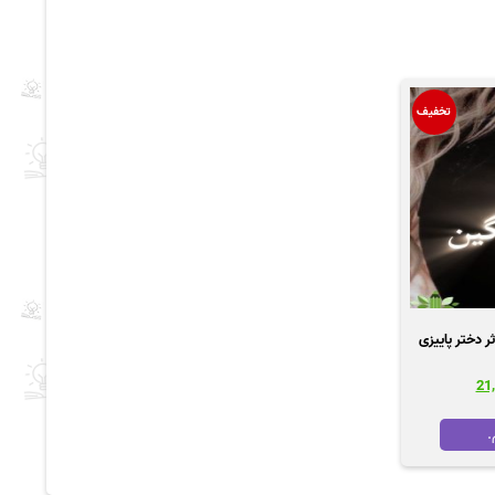
تخفیف
قیمت
فعلی
32,00
تومان 21,600
.
است.