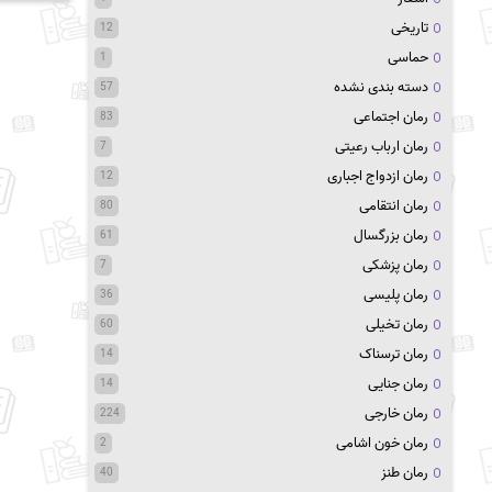
تاریخی
12
حماسی
1
دسته بندی نشده
57
رمان اجتماعی
83
رمان ارباب رعیتی
7
رمان ازدواج اجباری
12
رمان انتقامی
80
رمان بزرگسال
61
رمان پزشکی
7
رمان پلیسی
36
رمان تخیلی
60
رمان ترسناک
14
رمان جنایی
14
رمان خارجی
224
رمان خون اشامی
2
رمان طنز
40