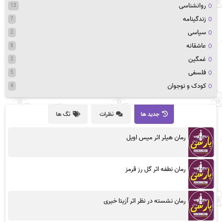
روانشناسی
13
زندگینامه
7
سیاسی
2
عاشقانه
8
غمگین
2
فلسفی
5
کودک و نوجوان
4
جدید ها
نظرات
تگ ها
رمان هیلر اثر میس اویل
رمان نطفه اثر گل رز قرمز
رمان نشسته در نظر اثر آزیتا خیری