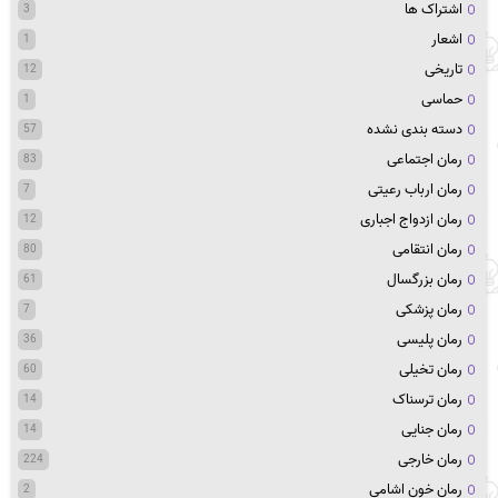
اشتراک ها
3
اشعار
1
تاریخی
12
حماسی
1
دسته بندی نشده
57
رمان اجتماعی
83
رمان ارباب رعیتی
7
رمان ازدواج اجباری
12
رمان انتقامی
80
رمان بزرگسال
61
رمان پزشکی
7
رمان پلیسی
36
رمان تخیلی
60
رمان ترسناک
14
رمان جنایی
14
رمان خارجی
224
رمان خون اشامی
2