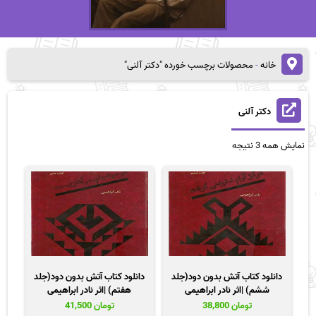
خانه
-
محصولات برچسب خورده "دکتر آلنی"
دکتر آلنی
مرتب‌سازی
نمایش همه 3 نتیجه
بر
اساس
قیمت:
زیاد
به
کم
دانلود کتاب آتش بدون دود(جلد
دانلود کتاب آتش بدون دود(جلد
ششم) |اثر نادر ابراهیمی
هفتم) |اثر نادر ابراهیمی
تومان
38,800
تومان
41,500