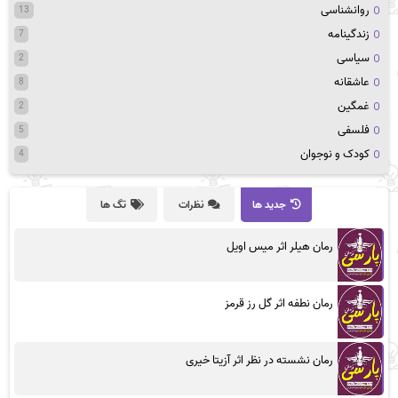
روانشناسی
13
زندگینامه
7
سیاسی
2
عاشقانه
8
غمگین
2
فلسفی
5
کودک و نوجوان
4
جدید ها
نظرات
تگ ها
رمان هیلر اثر میس اویل
رمان نطفه اثر گل رز قرمز
رمان نشسته در نظر اثر آزیتا خیری