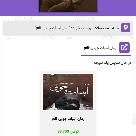
خانه
-
محصولات برچسب خورده "رمان ابنبات چوبی pdf"
رمان ابنبات چوبی pdf
در حال نمایش یک نتیجه
رمان آبنبات چوبی pdf
تومان
38,700