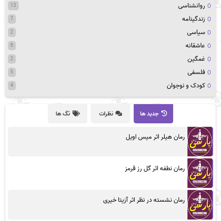
روانشناسی
13
زندگینامه
7
سیاسی
2
عاشقانه
8
غمگین
2
فلسفی
5
کودک و نوجوان
4
جدید ها
نظرات
تگ ها
رمان هیلر اثر میس اویل
رمان نطفه اثر گل رز قرمز
رمان نشسته در نظر اثر آزیتا خیری