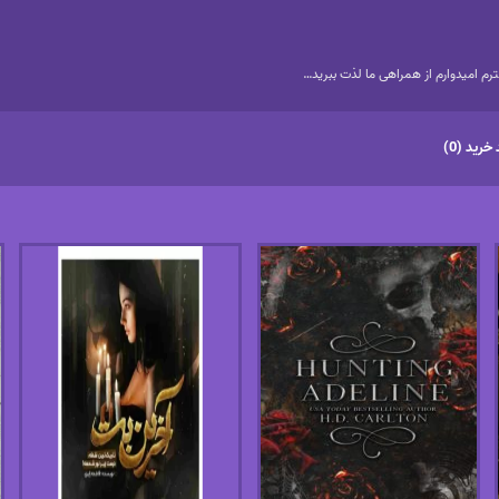
م امیدوارم از همراهی ما لذت ببرید…
خرید (0)