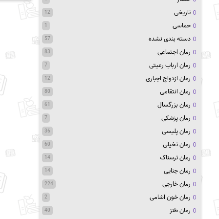
تاریخی
12
حماسی
1
دسته بندی نشده
57
رمان اجتماعی
83
رمان ارباب رعیتی
7
رمان ازدواج اجباری
12
رمان انتقامی
80
رمان بزرگسال
61
رمان پزشکی
7
رمان پلیسی
36
رمان تخیلی
60
رمان ترسناک
14
رمان جنایی
14
رمان خارجی
224
رمان خون اشامی
2
رمان طنز
40