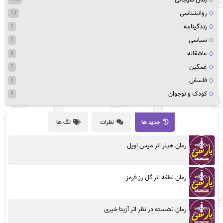
روانشناسی
13
زندگینامه
7
سیاسی
2
عاشقانه
8
غمگین
2
فلسفی
5
کودک و نوجوان
4
جدید ها
نظرات
تگ ها
رمان هیلر اثر میس اویل
رمان نطفه اثر گل رز قرمز
رمان نشسته در نظر اثر آزیتا خیری