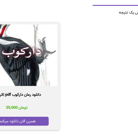
ش یک نتیجه
دانلود رمان دارکوب pdf |اثر پاییز
تومان
35,000
همین الان دانلود میکنم