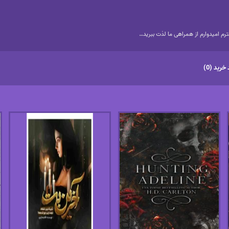
م امیدوارم از همراهی ما لذت ببرید…
خرید (0)