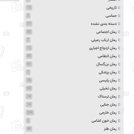
تاریخی
12
حماسی
1
دسته بندی نشده
57
رمان اجتماعی
83
رمان ارباب رعیتی
7
رمان ازدواج اجباری
12
رمان انتقامی
80
رمان بزرگسال
61
رمان پزشکی
7
رمان پلیسی
36
رمان تخیلی
60
رمان ترسناک
14
رمان جنایی
14
رمان خارجی
224
رمان خون اشامی
2
رمان طنز
40