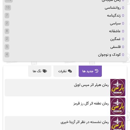
روانشناسی
13
زندگینامه
7
سیاسی
2
عاشقانه
8
غمگین
2
فلسفی
5
کودک و نوجوان
4
جدید ها
نظرات
تگ ها
رمان هیلر اثر میس اویل
رمان نطفه اثر گل رز قرمز
رمان نشسته در نظر اثر آزیتا خیری