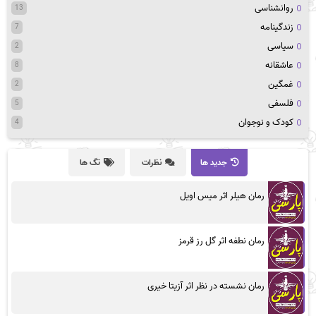
روانشناسی
13
زندگینامه
7
سیاسی
2
عاشقانه
8
غمگین
2
فلسفی
5
کودک و نوجوان
4
جدید ها
نظرات
تگ ها
رمان هیلر اثر میس اویل
رمان نطفه اثر گل رز قرمز
رمان نشسته در نظر اثر آزیتا خیری