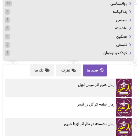
روانشناسی
13
زندگینامه
7
سیاسی
2
عاشقانه
8
غمگین
2
فلسفی
5
کودک و نوجوان
4
جدید ها
نظرات
تگ ها
رمان هیلر اثر میس اویل
رمان نطفه اثر گل رز قرمز
رمان نشسته در نظر اثر آزیتا خیری