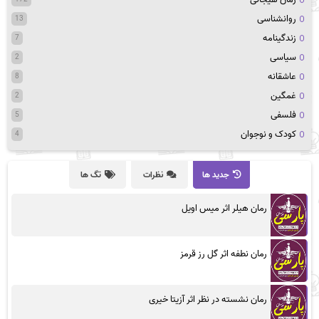
روانشناسی
13
زندگینامه
7
سیاسی
2
عاشقانه
8
غمگین
2
فلسفی
5
کودک و نوجوان
4
جدید ها
نظرات
تگ ها
رمان هیلر اثر میس اویل
رمان نطفه اثر گل رز قرمز
رمان نشسته در نظر اثر آزیتا خیری