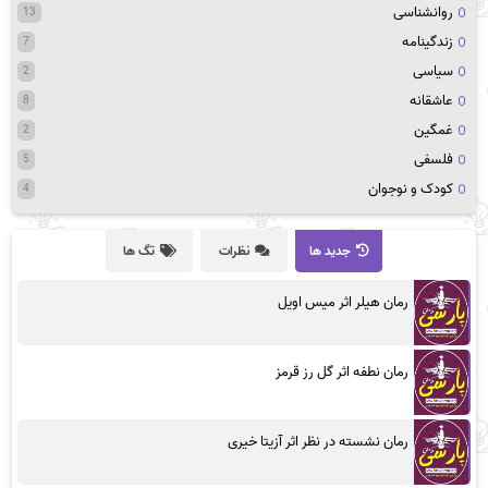
روانشناسی
13
زندگینامه
7
سیاسی
2
عاشقانه
8
غمگین
2
فلسفی
5
کودک و نوجوان
4
جدید ها
نظرات
تگ ها
رمان هیلر اثر میس اویل
رمان نطفه اثر گل رز قرمز
رمان نشسته در نظر اثر آزیتا خیری