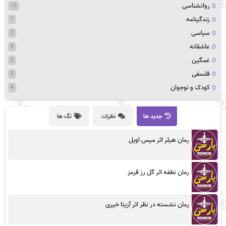
روانشناسی
13
زندگینامه
7
سیاسی
2
عاشقانه
8
غمگین
2
فلسفی
5
کودک و نوجوان
4
جدید ها
نظرات
تگ ها
رمان هیلر اثر میس اویل
رمان نطفه اثر گل رز قرمز
رمان نشسته در نظر اثر آزیتا خیری