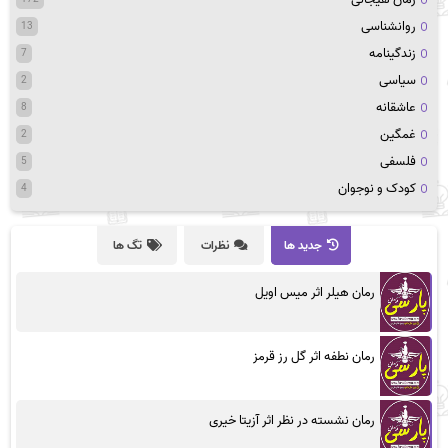
روانشناسی
13
زندگینامه
7
سیاسی
2
عاشقانه
8
غمگین
2
فلسفی
5
کودک و نوجوان
4
جدید ها
نظرات
تگ ها
رمان هیلر اثر میس اویل
رمان نطفه اثر گل رز قرمز
رمان نشسته در نظر اثر آزیتا خیری