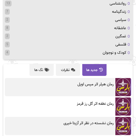
روانشناسی
13
زندگینامه
7
سیاسی
2
عاشقانه
8
غمگین
2
فلسفی
5
کودک و نوجوان
4
جدید ها
نظرات
تگ ها
رمان هیلر اثر میس اویل
رمان نطفه اثر گل رز قرمز
رمان نشسته در نظر اثر آزیتا خیری