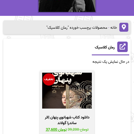
خانه
-
محصولات برچسب خورده "رمان کلاسیک"
رمان کلاسیک
در حال نمایش یک نتیجه
تخفیف
دانلود کتاب شهبانوی پنهان |اثر
ساندرا گولاند
قیمت
قیمت
تومان
39,200
تومان
37,600