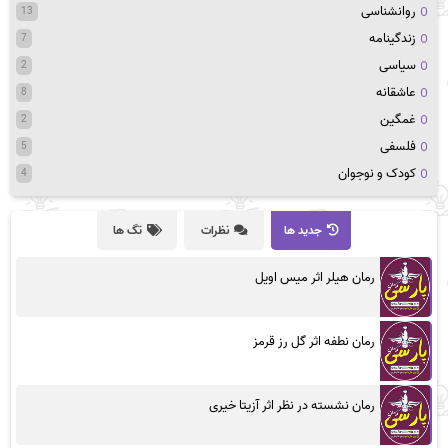
روانشناسی
13
زندگینامه
7
سیاسی
2
عاشقانه
8
غمگین
2
فلسفی
5
کودک و نوجوان
4
جدید ها
نظرات
تگ ها
رمان هیلر اثر میس اویل
رمان نطفه اثر گل رز قرمز
رمان نشسته در نظر اثر آزیتا خیری