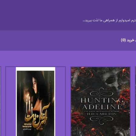
م امیدوارم از همراهی ما لذت ببرید…
خرید (0)