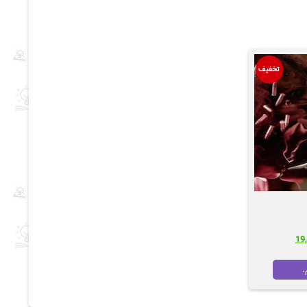
تخفیف
قیمت
فعلی
43,40
تومان 19,000
.
است.