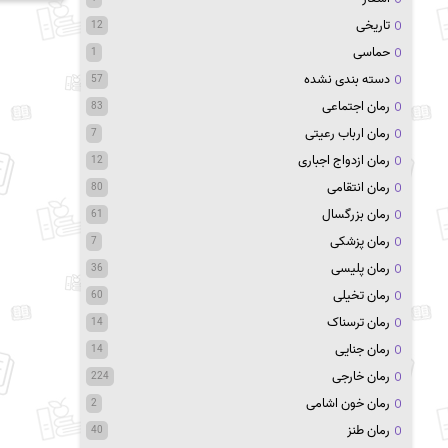
تاریخی
12
حماسی
1
دسته بندی نشده
57
رمان اجتماعی
83
رمان ارباب رعیتی
7
رمان ازدواج اجباری
12
رمان انتقامی
80
رمان بزرگسال
61
رمان پزشکی
7
رمان پلیسی
36
رمان تخیلی
60
رمان ترسناک
14
رمان جنایی
14
رمان خارجی
224
رمان خون اشامی
2
رمان طنز
40