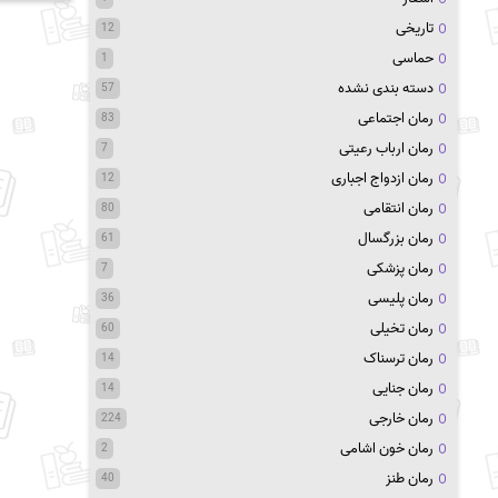
تاریخی
12
حماسی
1
دسته بندی نشده
57
رمان اجتماعی
83
رمان ارباب رعیتی
7
رمان ازدواج اجباری
12
رمان انتقامی
80
رمان بزرگسال
61
رمان پزشکی
7
رمان پلیسی
36
رمان تخیلی
60
رمان ترسناک
14
رمان جنایی
14
رمان خارجی
224
رمان خون اشامی
2
رمان طنز
40