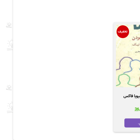
تخفیف
لیویا فاکس
قیمت
فعلی
41,40
تومان 36,400
.
است.