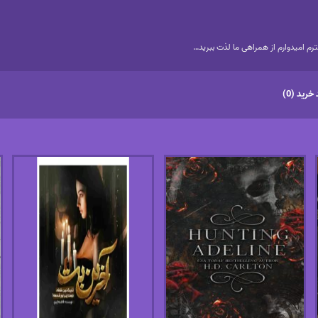
م امیدوارم از همراهی ما لذت ببرید…
خرید (0)