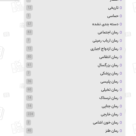
تاریخی
12
حماسی
1
دسته بندی نشده
57
رمان اجتماعی
83
رمان ارباب رعیتی
7
رمان ازدواج اجباری
12
رمان انتقامی
80
رمان بزرگسال
61
رمان پزشکی
7
رمان پلیسی
36
رمان تخیلی
60
رمان ترسناک
14
رمان جنایی
14
رمان خارجی
224
رمان خون اشامی
2
رمان طنز
40