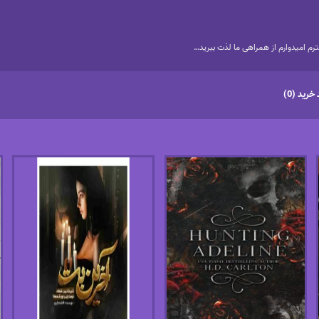
م امیدوارم از همراهی ما لذت ببرید…
خرید (0)