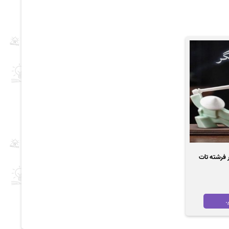
ان صحرای ویرانگر pdf |اثر فرشته تات
.