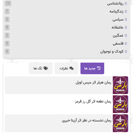
روانشناسی
13
زندگینامه
7
سیاسی
2
عاشقانه
8
غمگین
2
فلسفی
5
کودک و نوجوان
4
جدید ها
نظرات
تگ ها
رمان هیلر اثر میس اویل
رمان نطفه اثر گل رز قرمز
رمان نشسته در نظر اثر آزیتا خیری